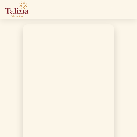
EN
/
IT